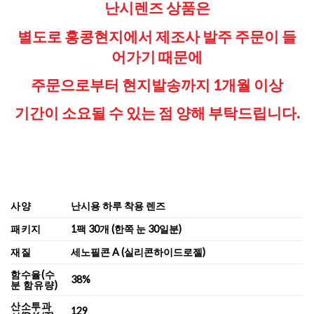
난시렌즈 상품은
별도로 홍콩현지에서 제조사 발주 주문이 들
어가기 때문에
주문으로부터 현지발송까지 1개월 이상
기간이 소요될 수 있는 점
양해 부탁드립니다.
사양
난시용 하루 착용 렌즈
패키지
1팩 30개 (한쪽 눈 30일분)
재질
세노필콘 A (실리콘하이드로젤)
함수율(수
38%
분 함유량)
산소투과
129