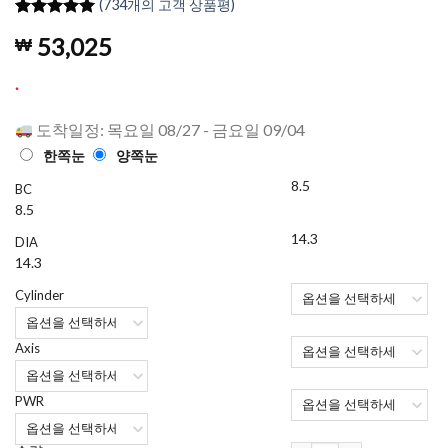
(
734
개의 고객 상품평)
4.98
734
개의
53,025
₩
고객 평가
를 기준으
로 5점 만
.
점에
점으
로 평가됨
도착일정: 목요일 08/27 - 금요일 09/04
한쪽눈
양쪽눈
8.5
BC
8.5
14.3
DIA
14.3
Cylinder
Axis
PWR