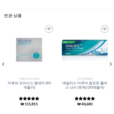
연관 상품
Add to
Add to
Wishlist
Wishlist
아큐브 ACUVUE
난시 [TORIC]
아큐브 오아시스 원데이 (90
데일리스 아쿠아 컴포트 플러
개들이)
스 난시 (토릭) (30개들이)
₩
115,815
₩
40,680
5 중에서
5 중에서
5
4.98
로 평
로 평가됨
.
가됨
.