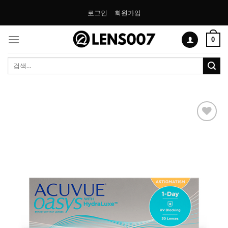
Skip
로그인
회원가입
to
content
0
검
색:
Add to
Wishlist