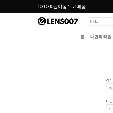
Skip
100,000원이상 무료배송
to
content
검
색:
홈
나만의 타입
아이
비밀