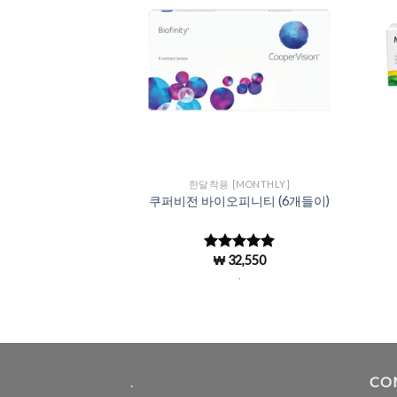
Wishlist
Wishlist
I-WEEKLY]
한달착용 [MONTHLY]
66 난시전용(토릭)
쿠퍼비전 바이오피니티 (6개들이)
 들이)
1,580
₩
32,550
중에서
5 중에서
로 평
4.97
로 평
.
.
가됨
.
CO