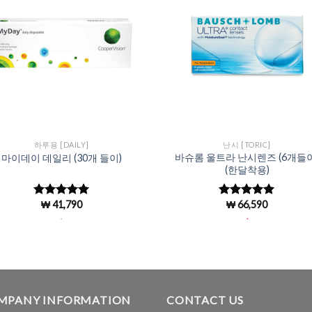
Wishlist
Wishl
하루용 [DAILY]
난시 [TORIC]
바슈롬 울트라 난시렌즈 (6개들이
마이데이 데일리 (30개 들이)
(한달착용)
₩
41,790
₩
66,590
5 중에서
5
5 중에서
로 평가됨
4.93
로 평
.
.
가됨
MPANY INFORMATION
CONTACT US