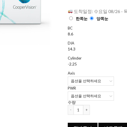
점에
점으
로 평가됨
도착일정: 수요일 08/26 - 
한쪽눈
양쪽눈
BC
8.6
DIA
14.3
Cylinder
-2.25
Axis
PWR
수량
쿠퍼비전 클래리티 난시렌즈 CYL -2.25