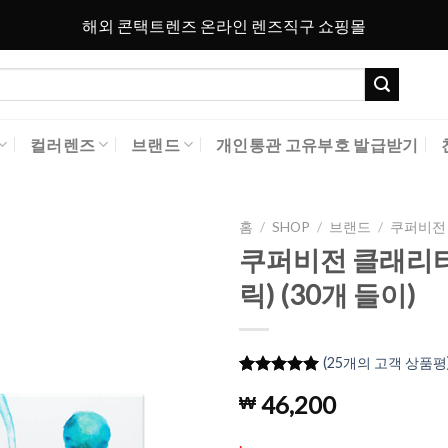
해외 콘택트렌즈 온라인 렌즈직구 쇼핑몰
컬러렌즈
브랜드
개인통관 고유부호 발급받기
홈
/
SHOP
/
브랜드
/
쿠퍼비전 C
쿠퍼비전 클래리티 난
Add to
릭) (30개 들이)
Wishlist
(
25
개의 고객 상품평
4.92
25
개의
46,200
₩
고객 평가
를 기준으
로 5점 만
.