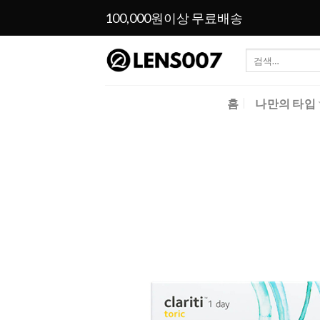
Skip
100,000원이상 무료배송
to
content
검
색:
홈
나만의 타입