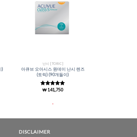
ist
Wishlist
난시 [TORIC]
)
아큐브 오아시스 원데이 난시 렌즈
(토릭) (90개들이)
₩
141,750
5 중에서
4.98
로 평
가됨
.
DISCLAIMER