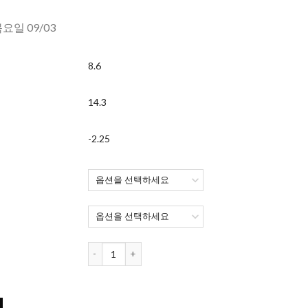
목요일 09/03
8.6
14.3
-2.25
쿠퍼비전 클래리티 난시렌즈 CYL -2.25 (토릭) (30개 들이)
 (토릭) (30개 들이) 수량