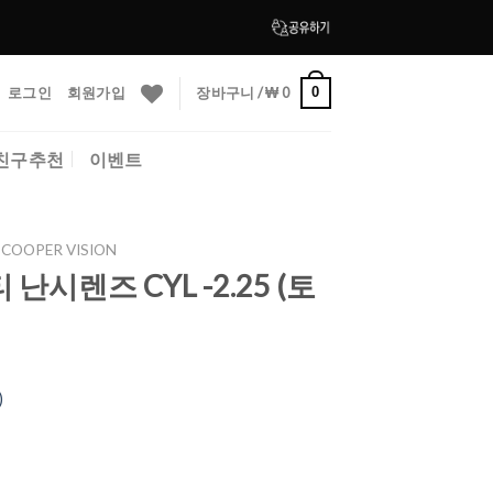
로그인
회원가입
장바구니 /
₩
0
0
친구추천
이벤트
OOPER VISION
시렌즈 CYL -2.25 (토
)