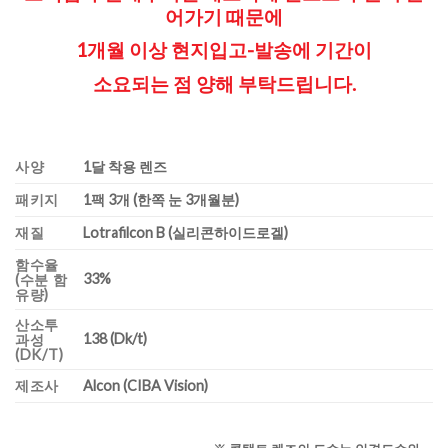
어가기 때문에
1개월 이상 현지입고-발송에 기간이
소요되는 점
양해 부탁드립니다.
사양
1달 착용 렌즈
패키지
1팩 3개 (한쪽 눈 3개월분)
재질
Lotrafilcon B (실리콘하이드로겔)
함수율
33%
(수분 함
유량)
산소투
138 (Dk/t)
과성
(DK/T)
제조사
Alcon (CIBA Vision)