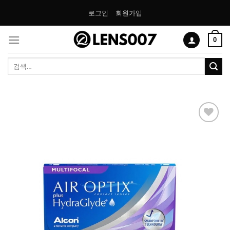
Skip
로그인
회원가입
to
content
0
검
색:
Add to
Wishlist