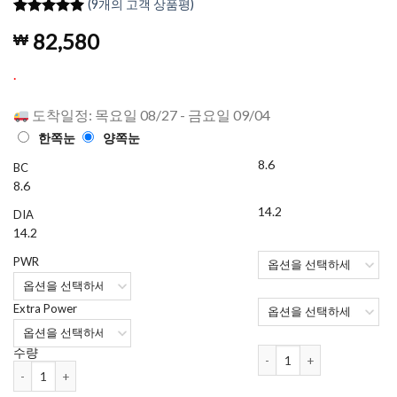
(
9
개의 고객 상품평)
5
9
개의 고객
82,580
₩
평가를 기
준으로 5점
만점에
점
.
으로 평가
됨
도착일정: 목요일 08/27 - 금요일 09/04
한쪽눈
양쪽눈
8.6
BC
8.6
14.2
DIA
14.2
PWR
Extra Power
에어옵틱스 하이드라 글라이드
수량
에어옵틱스 하이드라 글라이드 멀티포컬 (3개 들이) 수량