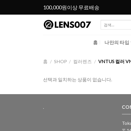
Skip
100,000원이상 무료배송
to
content
검
색:
홈
나만의 타입
홈
/
SHOP
/
컬러렌즈
/
VNTUS 컬러 VN
선택과 일치하는 상품이 없습니다.
.
CO
Toku
〒16