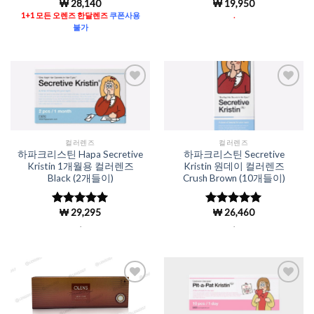
₩
28,140
₩
19,950
5 중에서
5
5 중에서
로 평가됨
4.96
로 평
1+1 모든 오렌즈 한달렌즈
쿠폰사용
.
가됨
불가
Add to
Add to
Wishlist
Wishlist
컬러렌즈
컬러렌즈
하파크리스틴 Hapa Secretive
하파크리스틴 Secretive
Kristin 1개월용 컬러렌즈
Kristin 원데이 컬러렌즈
Black (2개들이)
Crush Brown (10개들이)
₩
29,295
₩
26,460
5 중에서
5 중에서
4.98
로 평
4.98
로 평
.
.
가됨
가됨
Add to
Add to
Wishlist
Wishlist