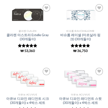
Add to
Add to
Wishlist
Wishlist
클라렌 CLALEN
바슈롬 BAUCSH&LOMB
클라렌 아스트라 Estelle Gray
바슈롬 레이셀 (마르살라 핑
(30개들이)
크) (30개들이)
₩
53,360
₩
36,750
5 중에서
5 중에서
4.97
로 평
4.98
로 평
.
.
가됨
가됨
Add to
Add to
Wishlist
Wishlist
아큐브 ACUVUE
아큐브 ACUVUE
아큐브 디파인 래디언트 시크
아큐브 디파인 래디언트 스윗
(30개들이) x 4박스 세트
(30개들이) x 4박스 세트