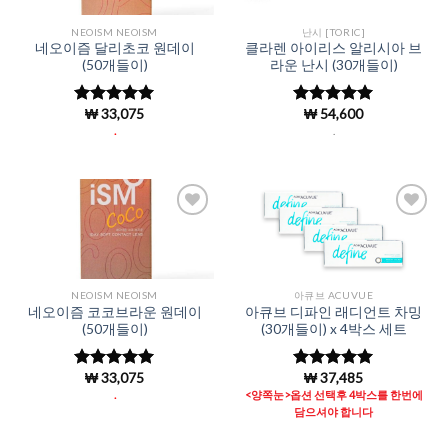
NEOISM NEOISM
난시 [TORIC]
네오이즘 달리초코 원데이
클라렌 아이리스 알리시아 브
(50개들이)
라운 난시 (30개들이)
₩
33,075
₩
54,600
5 중에서
5 중에서
5
4.96
로 평
로 평가됨
.
.
가됨
Add to
Add to
Wishlist
Wishlist
NEOISM NEOISM
아큐브 ACUVUE
네오이즘 코코브라운 원데이
아큐브 디파인 래디언트 차밍
(50개들이)
(30개들이) x 4박스 세트
₩
33,075
₩
37,485
5 중에서
5 중에서
4.96
로 평
4.98
로 평
.
<양쪽눈>옵션 선택후 4박스를 한번에
가됨
가됨
담으셔야 합니다