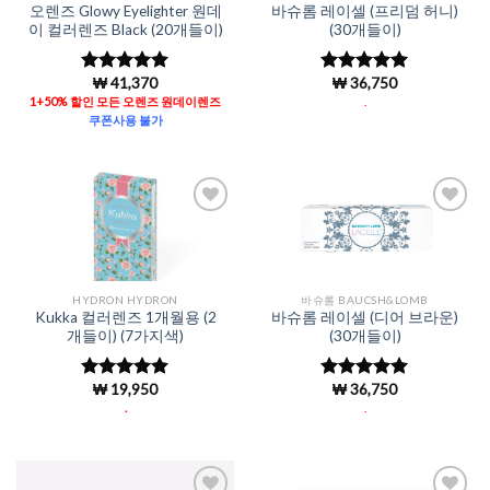
오렌즈 Glowy Eyelighter 원데
바슈롬 레이셀 (프리덤 허니)
이 컬러렌즈 Black (20개들이)
(30개들이)
₩
41,370
₩
36,750
5 중에서
5
5 중에서
로 평가됨
4.98
로 평
1+50% 할인 모든 오렌즈 원데이렌즈
.
가됨
쿠폰사용 불가
Add to
Add to
Wishlist
Wishlist
HYDRON HYDRON
바슈롬 BAUCSH&LOMB
Kukka 컬러렌즈 1개월용 (2
바슈롬 레이셀 (디어 브라운)
개들이) (7가지색)
(30개들이)
₩
19,950
₩
36,750
5 중에서
5 중에서
4.96
로 평
4.98
로 평
.
.
가됨
가됨