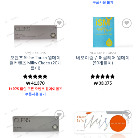
쿠폰사용 불가
Add to
Add to
Wishlist
Wishlist
오렌즈 OLENS
NEOISM NEOISM
오렌즈 Shine Touch 원데이
네오이즘 슈퍼클리어 원데이
컬러렌즈 Milky Choco (20개
(50개들이)
들이)
₩
41,370
₩
33,075
5 중에서
5
5 중에서
로 평가됨
4.96
로 평
1+50% 할인 모든 오렌즈 원데이렌즈
.
가됨
쿠폰사용 불가
Add to
Add to
Wishlist
Wishlist