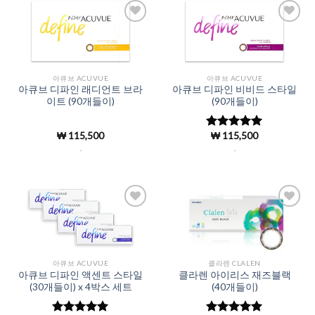
Add to
Add to
Wishlist
Wishlist
아큐브 ACUVUE
아큐브 ACUVUE
아큐브 디파인 래디언트 브라
아큐브 디파인 비비드 스타일
이트 (90개들이)
(90개들이)
₩
115,500
₩
115,500
5 중에서
4.99
로 평
.
.
가됨
Add to
Add to
Wishlist
Wishlist
아큐브 ACUVUE
클라렌 CLALEN
아큐브 디파인 액센트 스타일
클라렌 아이리스 재즈블랙
(30개들이) x 4박스 세트
(40개들이)