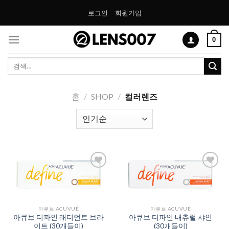
Skip
로그인
회원가입
to
content
0
검
색:
홈
/
SHOP
/
컬러렌즈
Add to
Add to
Wishlist
Wishlist
아큐브 ACUVUE
아큐브 ACUVUE
아큐브 디파인 래디언트 브라
아큐브 디파인 내츄럴 샤인
이트 (30개들이)
(30개들이)