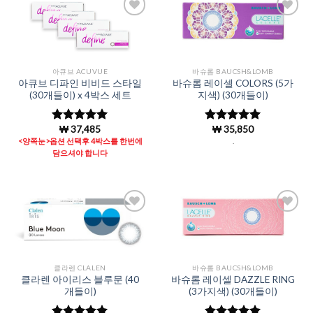
Add to
Add to
Wishlist
Wishlist
아큐브 ACUVUE
바슈롬 BAUCSH&LOMB
아큐브 디파인 비비드 스타일
바슈롬 레이셀 COLORS (5가
(30개들이) x 4박스 세트
지색) (30개들이)
₩
37,485
₩
35,850
5 중에서
5 중에서
5
4.99
로 평
로 평가됨
<양쪽눈>옵션 선택후 4박스를 한번에
.
가됨
담으셔야 합니다
Add to
Add to
Wishlist
Wishlist
클라렌 CLALEN
바슈롬 BAUCSH&LOMB
클라렌 아이리스 블루문 (40
바슈롬 레이셀 DAZZLE RING
개들이)
(3가지색) (30개들이)