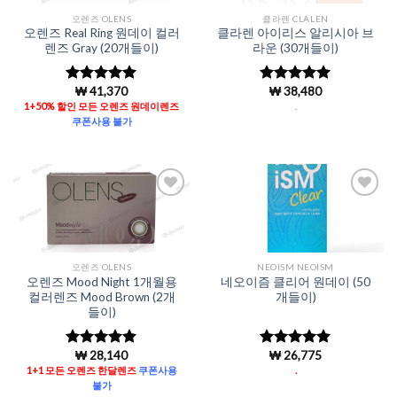
오렌즈 OLENS
클라렌 CLALEN
오렌즈 Real Ring 원데이 컬러
클라렌 아이리스 알리시아 브
렌즈 Gray (20개들이)
라운 (30개들이)
₩
41,370
₩
38,480
5 중에서
5
5 중에서
5
로 평가됨
로 평가됨
1+50% 할인 모든 오렌즈 원데이렌즈
.
쿠폰사용 불가
Add to
Add to
Wishlist
Wishlist
오렌즈 OLENS
NEOISM NEOISM
오렌즈 Mood Night 1개월용
네오이즘 클리어 원데이 (50
컬러렌즈 Mood Brown (2개
개들이)
들이)
₩
28,140
₩
26,775
5 중에서
5
5 중에서
로 평가됨
4.96
로 평
1+1 모든 오렌즈 한달렌즈
쿠폰사용
.
가됨
불가