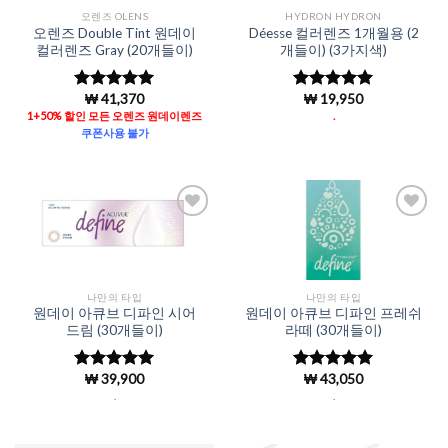
오렌즈 OLENS
HYDRON HYDRON
오렌즈 Double Tint 원데이
Déesse 컬러렌즈 1개월용 (2
컬러렌즈 Gray (20개들이)
개들이) (3가지색)
₩
41,370
₩
19,950
5 중에서
5
5 중에서
로 평가됨
4.96
로 평
1+50% 할인 모든 오렌즈 원데이렌즈
.
가됨
쿠폰사용 불가
Add to
Add to
Wishlist
Wishlist
나만의 타입
나만의 타입
원데이 아큐브 디파인 시어
원데이 아큐브 디파인 프레쉬
드림 (30개들이)
라떼 (30개들이)
₩
39,900
₩
43,050
5 중에서
5 중에서
4.96
로 평
4.96
로 평
.
.
가됨
가됨