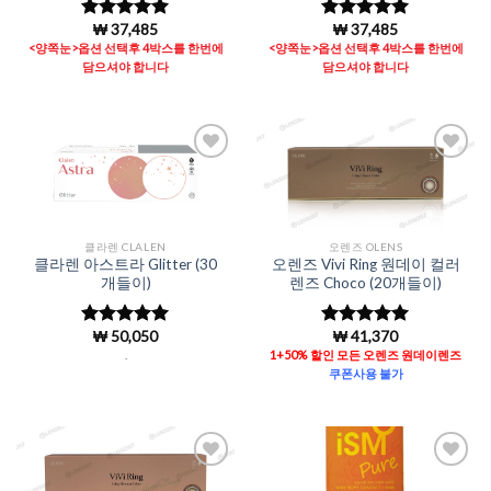
₩
37,485
₩
37,485
5 중에서
5 중에서
4.98
로 평
4.98
로 평
<양쪽눈>옵션 선택후 4박스를 한번에
<양쪽눈>옵션 선택후 4박스를 한번에
가됨
가됨
담으셔야 합니다
담으셔야 합니다
Add to
Add to
Wishlist
Wishlist
클라렌 CLALEN
오렌즈 OLENS
클라렌 아스트라 Glitter (30
오렌즈 Vivi Ring 원데이 컬러
개들이)
렌즈 Choco (20개들이)
₩
50,050
₩
41,370
5 중에서
5 중에서
5
4.94
로 평
로 평가됨
.
1+50% 할인 모든 오렌즈 원데이렌즈
가됨
쿠폰사용 불가
Add to
Add to