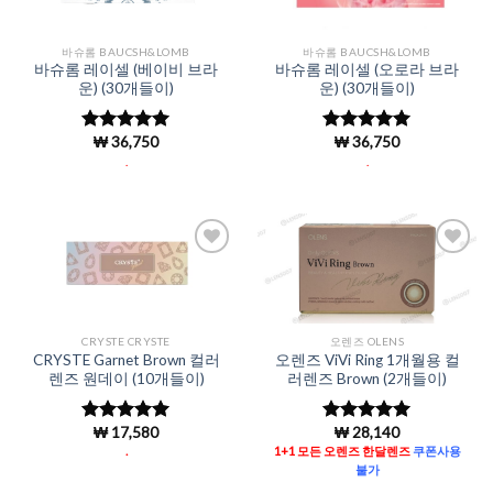
바슈롬 BAUCSH&LOMB
바슈롬 BAUCSH&LOMB
바슈롬 레이셀 (베이비 브라
바슈롬 레이셀 (오로라 브라
운) (30개들이)
운) (30개들이)
₩
36,750
₩
36,750
5 중에서
5 중에서
4.98
로 평
4.98
로 평
.
.
가됨
가됨
Add to
Add to
Wishlist
Wishlist
CRYSTE CRYSTE
오렌즈 OLENS
CRYSTE Garnet Brown 컬러
오렌즈 ViVi Ring 1개월용 컬
렌즈 원데이 (10개들이)
러렌즈 Brown (2개들이)
₩
17,580
₩
28,140
5 중에서
5 중에서
5
4.96
로 평
로 평가됨
.
1+1 모든 오렌즈 한달렌즈
쿠폰사용
가됨
불가