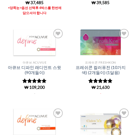
₩
37,485
₩
39,585
5 중에서
5 중에서
5
4.98
로 평
로 평가됨
<양쪽눈>옵션 선택후 4박스를 한번에
.
가됨
담으셔야 합니다
Add to
Add to
Wishlist
Wishlist
아큐브 ACUVUE
프레쉬콘 FRESHKON
아큐브 디파인 래디언트 스윗
프레쉬콘 컬러퓨전 (10가지
(90개들이)
색) (2개들이) (1달용)
₩
109,200
₩
21,630
5 중에서
5 중에서
4.98
로 평
4.76
로 평
.
.
가됨
가됨
Add to
Add to
Wishlist
Wishlist