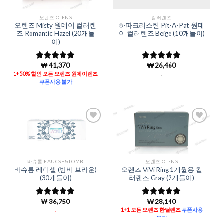
오렌즈 OLENS
컬러렌즈
오렌즈 Misty 원데이 컬러렌
하파크리스틴 Pit-A-Pat 원데
즈 Romantic Hazel (20개들
이 컬러렌즈 Beige (10개들이)
이)
₩
41,370
₩
26,460
5 중에서
5
5 중에서
로 평가됨
4.98
로 평
1+50% 할인 모든 오렌즈 원데이렌즈
.
가됨
쿠폰사용 불가
Add to
Add to
Wishlist
Wishlist
바슈롬 BAUCSH&LOMB
오렌즈 OLENS
바슈롬 레이셀 (밤비 브라운)
오렌즈 ViVi Ring 1개월용 컬
(30개들이)
러렌즈 Gray (2개들이)
₩
36,750
₩
28,140
5 중에서
5 중에서
5
4.98
로 평
로 평가됨
.
1+1 모든 오렌즈 한달렌즈
쿠폰사용