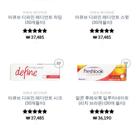
아큐브 ACUVUE
아큐브 ACUVUE
아큐브 디파인 래디언트 차밍
아큐브 디파인 래디언트 스윗
(30개들이)
(30개들이)
₩
37,485
₩
37,485
5 중에서
5 중에서
4.98
로 평
4.98
로 평
.
.
가됨
가됨
Add to
Add to
Wishlist
Wishlist
아큐브 ACUVUE
알콘 ALCON
아큐브 디파인 래디언트 시크
알콘 후레쉬룩 일루미네이트
(30개들이)
(리치 브라운) (30개 들이)
₩
37,485
₩
36,190
5 중에서
5 중에서
4.98
로 평
4.97
로 평
.
.
가됨
가됨