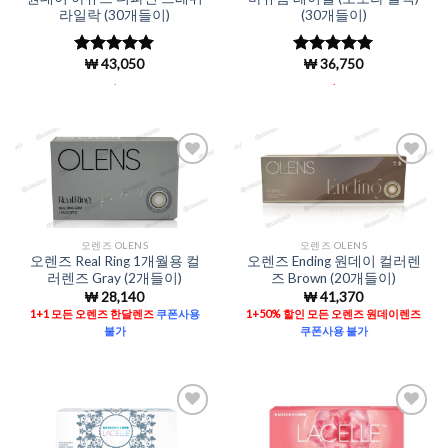
라일락 (30개들이)
(30개들이)
₩
43,050
₩
36,750
5 중에서
5 중에서
4.96
로 평
4.98
로 평
.
.
가됨
가됨
Add to
Add to
Wishlist
Wishlist
오렌즈 OLENS
오렌즈 OLENS
오렌즈 Real Ring 1개월용 컬
오렌즈 Ending 원데이 컬러렌
러렌즈 Gray (2개들이)
즈 Brown (20개들이)
₩
28,140
₩
41,370
1+1 모든 오렌즈 한달렌즈
쿠폰사용
1+50% 할인 모든 오렌즈 원데이렌즈
불가
쿠폰사용 불가
Add to
Add to
Wishlist
Wishlist