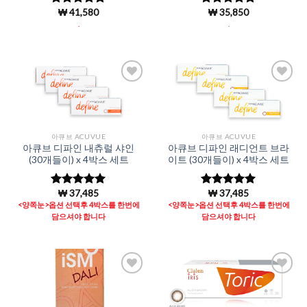
₩
41,580
₩
35,850
5 중에서
5
5 중에서
5
로 평가됨
로 평가됨
.
.
Add to
Add to
Wishlist
Wishlist
아큐브 ACUVUE
아큐브 ACUVUE
아큐브 디파인 내츄럴 샤인
아큐브 디파인 래디언트 브라
(30개들이) x 4박스 세트
이트 (30개들이) x 4박스 세트
₩
37,485
₩
37,485
5 중에서
5 중에서
4.98
로 평
4.97
로 평
<양쪽눈>옵션 선택후 4박스를 한번에
<양쪽눈>옵션 선택후 4박스를 한번에
가됨
가됨
담으셔야 합니다
담으셔야 합니다
Add to
Add to
Wishlist
Wishlist