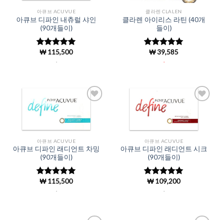
아큐브 ACUVUE
클라렌 CLALEN
아큐브 디파인 내츄럴 샤인
클라렌 아이리스 라틴 (40개
(90개들이)
들이)
₩
115,500
₩
39,585
5 중에서
5 중에서
5
4.98
로 평
로 평가됨
.
.
가됨
Add to
Add to
Wishlist
Wishlist
아큐브 ACUVUE
아큐브 ACUVUE
아큐브 디파인 래디언트 차밍
아큐브 디파인 래디언트 시크
(90개들이)
(90개들이)
₩
115,500
₩
109,200
5 중에서
5 중에서
4.98
로 평
4.98
로 평
.
.
가됨
가됨