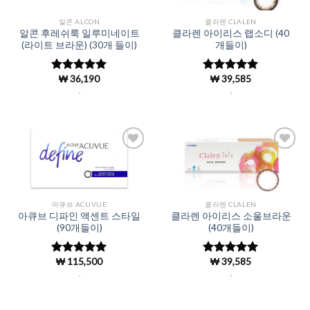
알콘 ALCON
클라렌 CLALEN
알콘 후레쉬룩 일루미네이트
클라렌 아이리스 랩소디 (40
(라이트 브라운) (30개 들이)
개들이)
₩
36,190
₩
39,585
5 중에서
5 중에서
5
4.98
로 평
로 평가됨
.
.
가됨
Add to
Add to
Wishlist
Wishlist
아큐브 ACUVUE
클라렌 CLALEN
아큐브 디파인 액센트 스타일
클라렌 아이리스 소울브라운
(90개들이)
(40개들이)
₩
115,500
₩
39,585
5 중에서
5 중에서
4.98
로 평
4.94
로 평
.
.
가됨
가됨