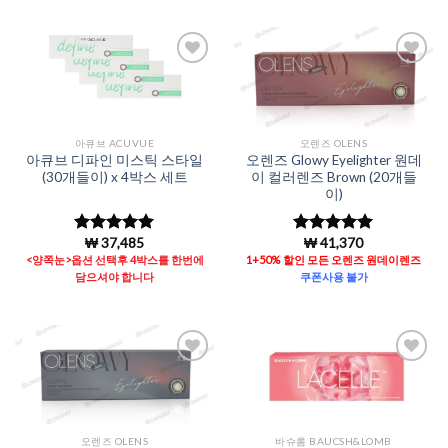
Add to
Add to
Wishlist
Wishlist
아큐브 ACUVUE
오렌즈 OLENS
아큐브 디파인 미스틱 스타일
오렌즈 Glowy Eyelighter 원데
(30개들이) x 4박스 세트
이 컬러렌즈 Brown (20개들
이)
₩
37,485
₩
41,370
5 중에서
5 중에서
5
4.98
로 평
로 평가됨
<양쪽눈>옵션 선택후 4박스를 한번에
1+50% 할인 모든 오렌즈 원데이렌즈
가됨
담으셔야 합니다
쿠폰사용 불가
Add to
Add to
Wishlist
Wishlist
오렌즈 OLENS
바슈롬 BAUCSH&LOMB