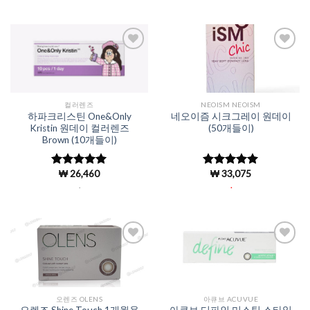
Add to
Add to
Wishlist
Wishlist
컬러렌즈
NEOISM NEOISM
하파크리스틴 One&Only
네오이즘 시크그레이 원데이
Kristin 원데이 컬러렌즈
(50개들이)
Brown (10개들이)
₩
26,460
₩
33,075
5 중에서
5 중에서
4.98
로 평
4.96
로 평
.
.
가됨
가됨
Add to
Add to
Wishlist
Wishlist
오렌즈 OLENS
아큐브 ACUVUE