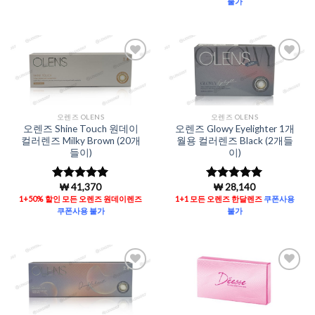
가됨
불가
Add to
Add to
Wishlist
Wishlist
오렌즈 OLENS
오렌즈 OLENS
오렌즈 Shine Touch 원데이
오렌즈 Glowy Eyelighter 1개
컬러렌즈 Milky Brown (20개
월용 컬러렌즈 Black (2개들
들이)
이)
₩
41,370
₩
28,140
5 중에서
5
5 중에서
5
로 평가됨
로 평가됨
1+50% 할인 모든 오렌즈 원데이렌즈
1+1 모든 오렌즈 한달렌즈
쿠폰사용
쿠폰사용 불가
불가
Add to
Add to
Wishlist
Wishlist