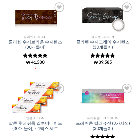
Add to
Add to
Wishlist
Wishlist
클라렌 CLALEN
클라렌 CLALEN
클라렌 수지브라운 수지렌즈
클라렌 수지그레이 수지렌즈
(30개들이)
(30개들이)
₩
41,580
₩
39,585
5 중에서
5 중에서
4.96
로 평
4.94
로 평
.
.
가됨
가됨
Add to
Add to
Wishlist
Wishlist
알콘 ALCON
프레쉬콘 FRESHKON
알콘 후레쉬룩 일루미네이트
프레쉬콘 컬러퓨전 (3가지색)
(30개 들이) x 4박스 세트
(30개들이)