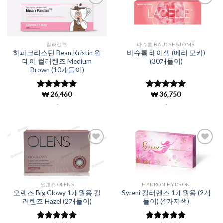
Add to
Add to
Wishlist
Wishlist
컬러렌즈
바슈롬 BAUCSH&LOMB
하파크리스틴 Bean Kristin 원
바슈롬 레이셀 (메리 모카)
데이 컬러렌즈 Medium
(30개들이)
Brown (10개들이)
₩
26,460
₩
36,750
5 중에서
5 중에서
4.98
로 평
4.98
로 평
.
.
가됨
가됨
Add to
Add to
Wishlist
Wishlist
오렌즈 OLENS
HYDRON HYDRON
오렌즈 Big Glowy 1개월용 컬
Syreni 컬러렌즈 1개월용 (2개
러렌즈 Hazel (2개들이)
들이) (4가지색)