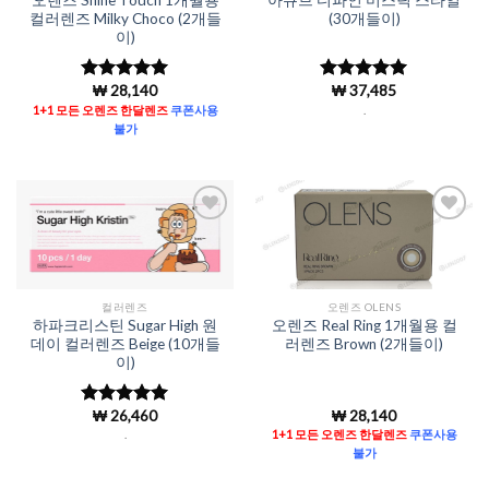
오렌즈 Shine Touch 1개월용
아큐브 디파인 미스틱 스타일
컬러렌즈 Milky Choco (2개들
(30개들이)
이)
₩
28,140
₩
37,485
5 중에서
5
5 중에서
로 평가됨
4.98
로 평
1+1 모든 오렌즈 한달렌즈
쿠폰사용
.
가됨
불가
Add to
Add to
Wishlist
Wishlist
컬러렌즈
오렌즈 OLENS
하파크리스틴 Sugar High 원
오렌즈 Real Ring 1개월용 컬
데이 컬러렌즈 Beige (10개들
러렌즈 Brown (2개들이)
이)
₩
26,460
₩
28,140
5 중에서
4.98
로 평
.
1+1 모든 오렌즈 한달렌즈
쿠폰사용
가됨
불가