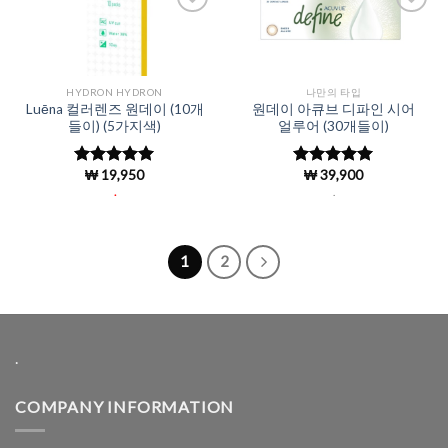
Add to
Add to
Wishlist
Wishlist
HYDRON HYDRON
나만의 타입
Luēna 컬러렌즈 원데이 (10개
원데이 아큐브 디파인 시어
들이) (5가지색)
얼루어 (30개들이)
₩
19,950
₩
39,900
5 중에서
5 중에서
4.96
로 평
4.96
로 평
.
.
가됨
가됨
1
2
.
COMPANY INFORMATION