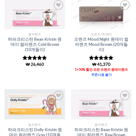
Add to
Add to
Wishlist
Wishlist
컬러렌즈
오렌즈 OLENS
하파크리스틴 Bean Kristin 원
오렌즈 Mood Night 원데이 컬
데이 컬러렌즈 Cold Brown
러렌즈 Mood Brown (20개들
(10개들이)
이)
₩
26,460
₩
41,370
5 중에서
5 중에서
5
4.98
로 평
로 평가됨
.
1+50% 할인 모든 오렌즈 원데이렌즈
가됨
쿠폰사용 불가
Add to
Add to
Wishlist
Wishlist
컬러렌즈
컬러렌즈
하파크리스틴 Dolly Kristin 원
하파크리스틴 Bean Kristin 원
데이 컬러렌즈 Gray (10개들
데이 컬러렌즈 Raw Brown