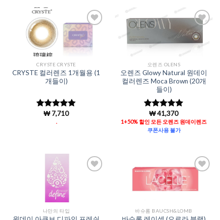
Add to
Add to
Wishlist
Wishlist
CRYSTE CRYSTE
오렌즈 OLENS
CRYSTE 컬러렌즈 1개월용 (1
오렌즈 Glowy Natural 원데이
개들이)
컬러렌즈 Moca Brown (20개
들이)
₩
7,710
₩
41,370
5 중에서
5 중에서
5
4.96
로 평
로 평가됨
.
1+50% 할인 모든 오렌즈 원데이렌즈
가됨
쿠폰사용 불가
Add to
Add to
Wishlist
Wishlist
나만의 타입
바슈롬 BAUCSH&LOMB
원데이 아큐브 디파인 프레쉬
바슈롬 레이셀 (오로라 블랙)