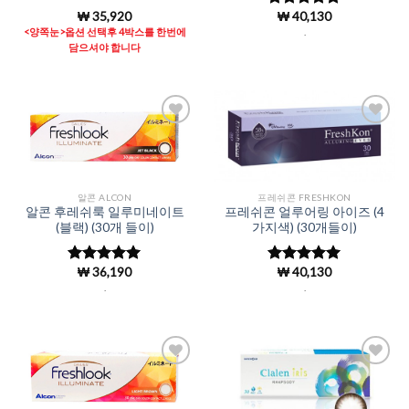
₩
35,920
₩
40,130
5 중에서
4.87
로 평
<양쪽눈>옵션 선택후 4박스를 한번에
.
가됨
담으셔야 합니다
Add to
Add to
Wishlist
Wishlist
알콘 ALCON
프레쉬콘 FRESHKON
알콘 후레쉬룩 일루미네이트
프레쉬콘 얼루어링 아이즈 (4
(블랙) (30개 들이)
가지색) (30개들이)
₩
36,190
₩
40,130
5 중에서
5 중에서
4.98
로 평
4.95
로 평
.
.
가됨
가됨
Add to
Add to
Wishlist
Wishlist