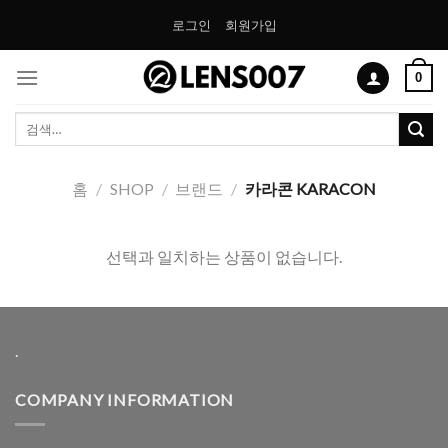
Skip
로그인
회원가입
to
content
0
검
색:
홈
/
SHOP
/
브랜드
/
카라콘 KARACON
선택과 일치하는 상품이 없습니다.
.
COMPANY INFORMATION