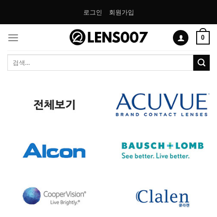
Skip
로그인
회원가입
to
content
0
검
색: